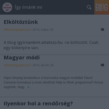
Így írnánk mi
Elköltöztünk
alkotmányjogászok
•
2014. május 30.
A blog
igyirnankmi.atlatszo.hu
-ra költözött. Csak
egy klikknyire van.
Magyar módi
alkotmányjogászok
•
2014. április 29.
Vajon tényleg lemásolta-e a közmunka magyar modelljét David
Cameron kormánya a most elindított Help to Work programmal? Annyit
segítünk, hogy
a ...
Ilyenkor hol a rendőrség?