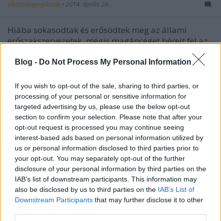
alkotmányjogászok
•
2014. április 24.
Hiába sokasodtak és erősödtek meg az állami
erőszakszervezetek, mégis magáncéget bérelt fel az
állam Kishantos beszántásának biztosítására. ...
Blog -
Do Not Process My Personal Information
A kamarai regisztrációs adatbázis
If you wish to opt-out of the sale, sharing to third parties, or
egy vicc
processing of your personal or sensitive information for
targeted advertising by us, please use the below opt-out
alkotmányjogászok
•
2014. április 17.
section to confirm your selection. Please note that after your
opt-out request is processed you may continue seeing
Addig is, míg kiderül, hogy a Budapesti
interest-based ads based on personal information utilized by
Kereskedelmi és Iparkamara a kamarai hozzájárulás
us or personal information disclosed to third parties prior to
felhasználását firtató adatkérésre bíróság előtt is ...
your opt-out. You may separately opt-out of the further
disclosure of your personal information by third parties on the
IAB’s list of downstream participants. This information may
Kétharmad: csak a
also be disclosed by us to third parties on the
IAB’s List of
győzteskompenzációval
Downstream Participants
that may further disclose it to other
third parties.
alkotmányjogászok
•
2014. április 09.