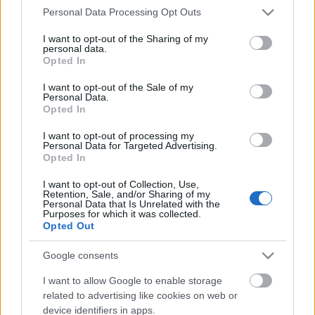
Please note that this website/app uses one or more Google
Personal Data Processing Opt Outs
services and may gather and store information including but
Még hétvégéig kell várni, hogy kiderüljön:
lesz-e kétharmados,
not limited to your visit or usage behaviour. You may click to
I want to opt-out of the Sharing of my
alkotmányozó többségük a kormánypártoknak. Addigra összesítik
personal data.
grant or deny consent to Google and its third-party tags to
Opted In
ugyanis
a ...
use your data for below specified purposes in below Google
consent section.
I want to opt-out of the Sale of my
Personal Data.
Tényleg nem számít-e, hogy 132
Opted In
vagy 133?
I want to opt-out of processing my
Personal Data for Targeted Advertising.
alkotmányjogászok
•
2014. április 07.
Opted In
A
miniszterelnök szerint
nincs jelentősége annak,
I want to opt-out of Collection, Use,
Retention, Sale, and/or Sharing of my
hogy a még a külképviseleti szavazatokon múló
Personal Data that Is Unrelated with the
egyéni körzetek eredménye alapján meglesz-e ...
Purposes for which it was collected.
Opted Out
Egymást metsző vonalak
Google consents
alkotmányjogászok
•
2014. április 03.
I want to allow Google to enable storage
related to advertising like cookies on web or
Az Átlátszón
hosszan írtunk
arról, hogy szerintünk
device identifiers in apps.